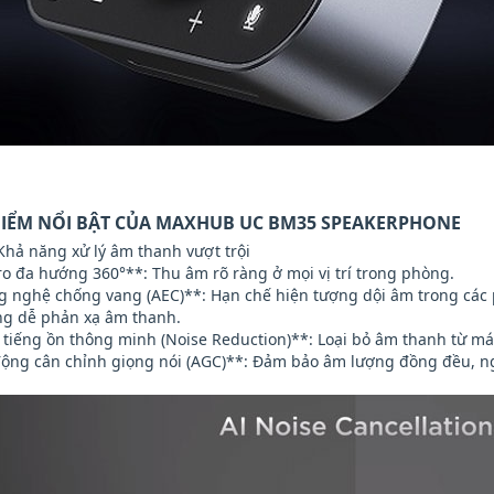
 ĐIỂM NỔI BẬT CỦA MAXHUB UC BM35 SPEAKERPHONE
Khả năng xử lý âm thanh vượt trội
ro đa hướng 360°**: Thu âm rõ ràng ở mọi vị trí trong phòng.
g nghệ chống vang (AEC)**: Hạn chế hiện tượng dội âm trong các 
ng dễ phản xạ âm thanh.
 tiếng ồn thông minh (Noise Reduction)**: Loại bỏ âm thanh từ má
động cân chỉnh giọng nói (AGC)**: Đảm bảo âm lượng đồng đều, nga