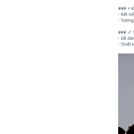
### ⚡ K
- Kết n
- Tương
### 📏 
- Dễ dà
- Thiết