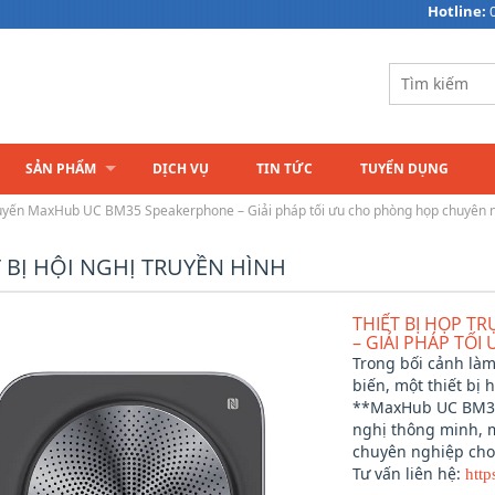
Hotline:
SẢN PHẨM
DỊCH VỤ
TIN TỨC
TUYỂN DỤNG
 tuyến MaxHub UC BM35 Speakerphone – Giải pháp tối ưu cho phòng họp chuyên 
T BỊ HỘI NGHỊ TRUYỀN HÌNH
THIẾT BỊ HỌP T
– GIẢI PHÁP TỐ
Trong bối cảnh làm
biến, một thiết bị 
**MaxHub UC BM35 
nghị thông minh, m
chuyên nghiệp cho
Tư vấn liên hệ:
htt