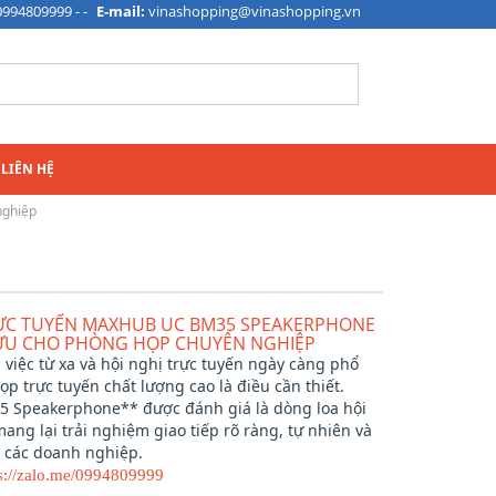
0994809999 - -
E-mail:
vinashopping@vinashopping.vn
LIÊN HỆ
nghiệp
RỰC TUYẾN MAXHUB UC BM35 SPEAKERPHONE
I ƯU CHO PHÒNG HỌP CHUYÊN NGHIỆP
 việc từ xa và hội nghị trực tuyến ngày càng phổ
họp trực tuyến chất lượng cao là điều cần thiết.
Speakerphone** được đánh giá là dòng loa hội
ang lại trải nghiệm giao tiếp rõ ràng, tự nhiên và
 các doanh nghiệp.
ps://zalo.me/0994809999