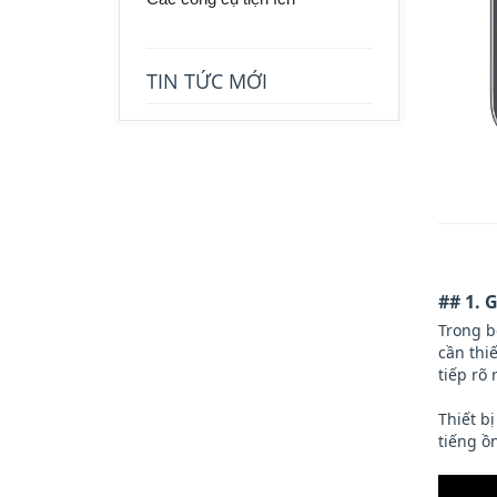
TIN TỨC MỚI
## 1.
Trong b
cần thi
tiếp rõ
Thiết b
tiếng ồ