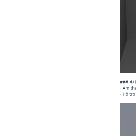
### 🔊 
- Âm th
- Hỗ tr