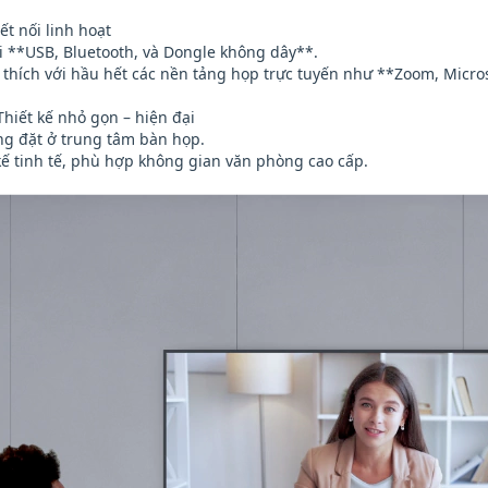
ết nối linh hoạt
ối **USB, Bluetooth, và Dongle không dây**.
 thích với hầu hết các nền tảng họp trực tuyến như **Zoom, Micr
Thiết kế nhỏ gọn – hiện đại
ng đặt ở trung tâm bàn họp.
 kế tinh tế, phù hợp không gian văn phòng cao cấp.