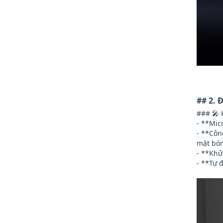
## 2.
### 🎤 
- **Mic
- **Côn
mặt bó
- **Khử
- **Tự 