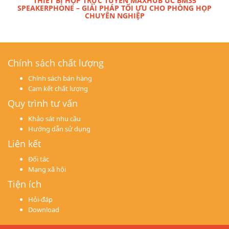
THIẾT BỊ HỌP TRỰC TUYẾN MAXHUB UC BM35
SPEAKERPHONE – GIẢI PHÁP TỐI ƯU CHO PHÒNG HỌP
CHUYÊN NGHIỆP
Chính sách chất lượng
Chính sách bán hàng
Cam kết chất lượng
Quy trình tư vấn
Khảo sát nhu cầu
Hướng dẫn sử dụng
Liên kết
Đối tác
Mạng xã hội
Tiện ích
Hỏi-đáp
Download