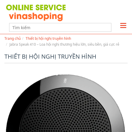
Trang chủ
Thiết bị hội nghị truyền hình
Jabra Speak 410 – Loa hội nghị thương hiệu lớn, siêu bền, giá cực rẻ
THIẾT BỊ HỘI NGHỊ TRUYỀN HÌNH